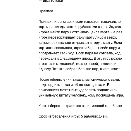
— игра готова!
Правила
Принцип игры стар, и всем известен: изначально
карты раскладываются рубашками вверх. Задача
игрока найти пару к открывающейся карте. За раз
игрок переворачивает одну карту лицом вверх,
затем произвольно открывает вторую карту. Если
картинки совпадают, игрок забирает себе пару и
продолжает свой ход. Если пара не совпала, ход
переходит к следующему игроку. В эту игру можно
играть как компанией, можно парой, а можно и
одному. Тот, кто собрал больше пар, выигрывает.
После оформления заказа, мы свяжемся с вами,
подтвердить заказ и обговорить детали. В
пожеланиях может быть добавить подпись или
уникальную цитату человеку, кому посвящена игра.
Карты бережно хранятся в фирменной коробочке.
Срок изготовления игры: 5 рабочих дней.