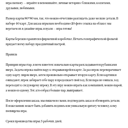
игра memory — играйте и вспоминайте. личные истории с близкими, коллегами,
друзьями, любимыми.
Размер карты 80*80 мм, так, что можно отчетливо разглядеть даже мелкие детали. В
наборе 40 карт. Для заказа игры вам необходимо 20 фото (ссылка на облако) мы
верстаем их в дизайне игры, и вуаля — игра готова!
Карты бережно хранятся в фирменной коробочке. Печать голографической фольгой
придает всему набору праздничный настрой.
Правила
Принцип игры стар, и всем известен: изначально карты раскладываются рубашками
вверх. Задача игрока найти пару к открывающейся карте. За раз игрок переворачивает
одну карту лицом вверх, затем произвольно открывает вторую карту. Если картинки
совпадают, игрок забирает себе пару и продолжает свой ход. Если пара не совпала, ход
переходит к следующему игроку. В эту игру можно играть как компанией, можно парой,
а можно и одному. Тот, кто собрал больше пар, выигрывает.
После оформления заказа, мы свяжемся с вами, подтвердить заказ и обговорить детали.
В пожеланиях может быть добавить подпись или уникальную цитату человеку, кому
посвящена игра.
Сроки производства игры: 5 рабочих дней.